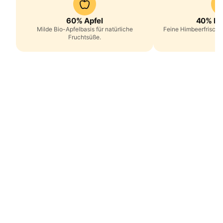
60% Apfel
40% Hi
Milde Bio-Apfelbasis für natürliche
Feine Himbeerfrische 
Fruchtsüße.
No