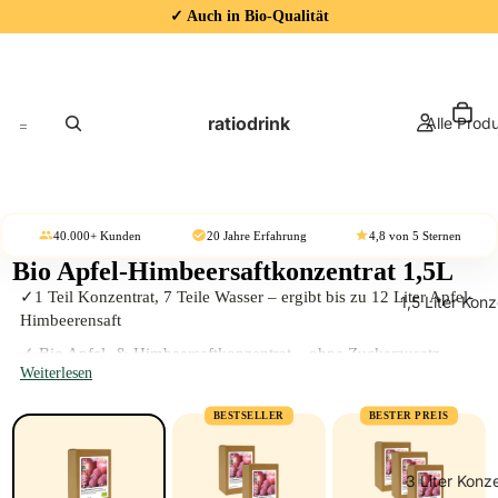
✓ Auch in Bio-Qualität
ratiodrink
Alle Prod
40.000+ Kunden
20 Jahre Erfahrung
4,8 von 5 Sternen
Bio Apfel-Himbeersaftkonzentrat 1,5L
✓
1 Teil Konzentrat, 7 Teile Wasser
– ergibt bis zu
12 Liter Apfel-
1,5 Liter Kon
Himbeerensaft
✓
Bio Apfel- & Himbeersaftkonzentrat
– ohne Zuckerzusatz,
Weiterlesen
ohne Zusätze
✓
Früchte aus kontrolliert biologischem Anbau
, schonend
BESTSELLER
BESTER PREIS
verarbeitet
✓
Vegan, fruchtig-frisch
und für alle geeignet
3 Liter Konz
✓
Nach dem Öffnen mindestens 3 Monate haltbar