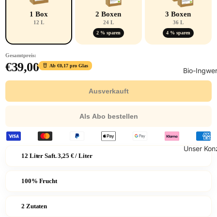
1 Box
2 Boxen
3 Boxen
12 L
24 L
36 L
2 % sparen
4 % sparen
Gesamtpreis:
€39,00
Ab €0,17 pro Glas
Bio-Ingwe
Ausverkauft
Als Abo bestellen
Unser Kon
12 Liter Saft. 3,25 € / Liter
100% Frucht
2 Zutaten