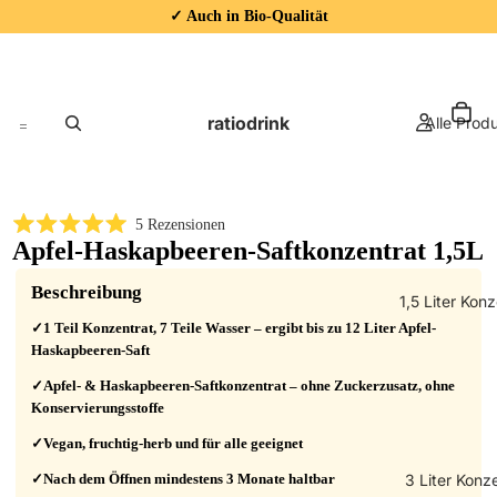
✓ Auch in Bio-Qualität
ratiodrink
Alle Prod
5
Rezensionen
Mit
Apfel-Haskapbeeren-Saftkonzentrat 1,5L
5.0
von
5
Beschreibung
1,5 Liter Kon
Sternen
bewertet
✓1 Teil Konzentrat, 7 Teile Wasser – ergibt bis zu 12 Liter Apfel-
Haskapbeeren-Saft
✓Apfel- & Haskapbeeren-Saftkonzentrat – ohne Zuckerzusatz, ohne
Konservierungsstoffe
✓Vegan, fruchtig-herb und für alle geeignet
✓Nach dem Öffnen mindestens 3 Monate haltbar
3 Liter Konz