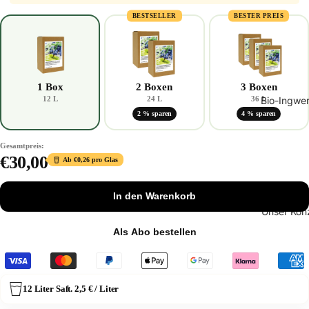
BESTSELLER
BESTER PREIS
1 Box
2 Boxen
3 Boxen
12 L
24 L
36 L
Bio-Ingwe
2 % sparen
4 % sparen
Gesamtpreis:
€30,00
Ab €0,26 pro Glas
In den Warenkorb
Unser Kon
Als Abo bestellen
12 Liter Saft. 2,5 € / Liter