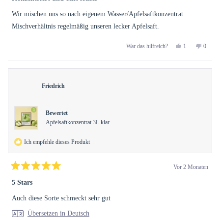
von
5
Wir mischen uns so nach eigenem Wasser/Apfelsaftkonzentrat
Sternen
bewertet
Mischverhältnis regelmäßig unseren lecker Apfelsaft.
Ja,
Nein,
1
0
War das hilfreich?
diese
Person
diese
Perso
Rezension
stimmte
Rezens
stimm
von
mit
von
mit
Dirk
Ja
Dirk
Nein
R.
R.
Friedrich
war
war
hilfreich.
nicht
hilfreic
Bewertet
Apfelsaftkonzentrat 3L klar
Ich empfehle dieses Produkt
Vor 2 Monaten
Mit
5
5 Stars
von
5
Auch diese Sorte schmeckt sehr gut
Sternen
bewertet
Übersetzen in Deutsch