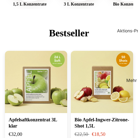
1,5 L Konzentrate
3 L Konzentrate
Bio Konzentr
Bestseller
Aktions-Pr
Mehr
Apfelsaftkonzentrat 3L
Bio Apfel-Ingwer-Zitrone-
klar
Shot 1,5L
€32,00
€22,50
€18,50