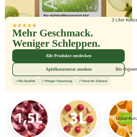
3 Liter Konz
Mehr Geschmack.
Weniger Schleppen.
Alle Produkte entdecken
Bio-Ingwe
Apfelkonzentrat ansehen
Bio-Qualität
Weniger Verpackung
Vorrat für Zuhause
Unser Kon