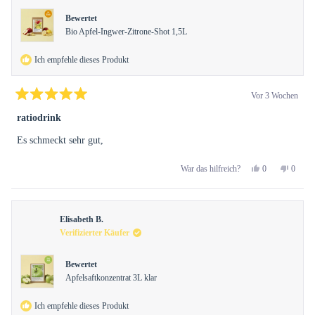
hilfreic
Bewertet
Bio Apfel-Ingwer-Zitrone-Shot 1,5L
Ich empfehle dieses Produkt
Vor 3 Wochen
Mit
5
ratiodrink
von
5
Es schmeckt sehr gut,
Sternen
bewertet
Ja,
Nein,
0
0
War das hilfreich?
diese
Personen
diese
Perso
Rezension
stimmten
Rezens
stimm
von
mit
von
mit
Elkr
Ja
Elkr
Nein
Elisabeth B.
B.
B.
war
war
Verifizierter Käufer
hilfreich.
nicht
hilfreic
Bewertet
Apfelsaftkonzentrat 3L klar
Ich empfehle dieses Produkt