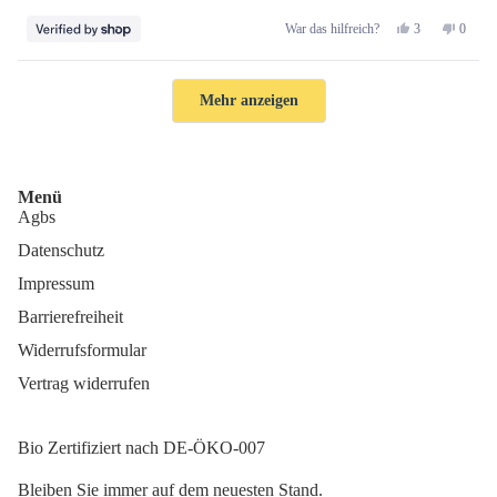
Ja,
Nein,
3
0
War das hilfreich?
diese
Personen
diese
Perso
Rezension
stimmten
Rezens
stimm
von
mit
von
mit
Wird geladen...
Friedrich
Ja
Friedri
Nein
Mehr anzeigen
war
war
hilfreich.
nicht
hilfreic
Menü
Agbs
Datenschutz
Impressum
Barrierefreiheit
Widerrufsformular
Vertrag widerrufen
Bio Zertifiziert nach DE-ÖKO-007
Bleiben Sie immer auf dem neuesten Stand.