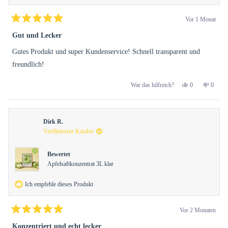
Vor 1 Monat
Mit
5
Gut und Lecker
von
5
Gutes Produkt und super Kundenservice! Schnell transparent und
Sternen
bewertet
freundlich!
Ja,
Nein,
0
0
War das hilfreich?
diese
Personen
diese
Perso
Rezension
stimmten
Rezens
stimm
von
mit
von
mit
Elisabeth
Ja
Elisabe
Nein
Dirk R.
B.
B.
war
war
Verifizierter Käufer
hilfreich.
nicht
hilfreic
Bewertet
Apfelsaftkonzentrat 3L klar
Ich empfehle dieses Produkt
Vor 2 Monaten
Mit
5
Konzentriert und echt lecker