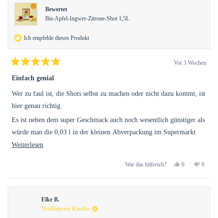
Bewertet
Bio Apfel-Ingwer-Zitrone-Shot 1,5L
Ich empfehle dieses Produkt
Vor 3 Wochen
Mit
5
Einfach genial
von
5
Wer zu faul ist, die Shots selbst zu machen oder nicht dazu kommt, ist
Sternen
bewertet
hier genau richtig.
Es ist neben dem super Geschmack auch noch wesentlich günstiger als
würde man die 0,03 l in der kleinen Abverpackung im Supermarkt
kaufen.
Mehr
Weiterlesen
über
Ich habe etwas danach suchen müssen und bin nachdem ich es
Ja,
Nein,
6
0
War das hilfreich?
diese
ausprobiert habe super zufrieden.
diese
Personen
diese
Perso
Rezension
stimmten
Rezens
stimm
Rezension
Also: eine TOP-Empfehlungen!
von
mit
von
mit
lesen
Andre
Ja
Andre
Nein
Elkr B.
P.
P.
war
war
Verifizierter Käufer
hilfreich.
nicht