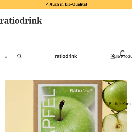
✓ Auch in Bio-Qualität
ratiodrink
ratiodrink
Alle Prod
1,5 Liter Kon